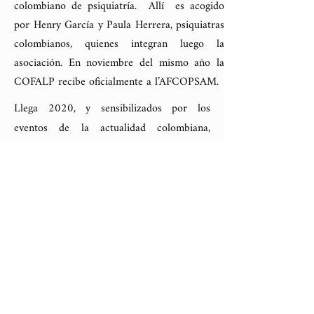
colombiano de psiquiatría. Allí es acogido
por Henry García y Paula Herrera, psiquiatras
colombianos, quienes integran luego la
asociación. En noviembre del mismo año la
COFALP recibe oficialmente a l’AFCOPSAM.
Llega 2020, y sensibilizados por los
eventos de la actualidad colombiana,
decidimos organizar un encuentro
alrededor del tema “conflicto y
conciliación” el 25 de abril. A pesar de la
pandemia de COVID 19 logramos
mantener la apuesta, haciéndolo el día
previsto de manera virtual entre Colombia
y Francia. Y nos propusimos de hacerlo en
noviembre en presencial.