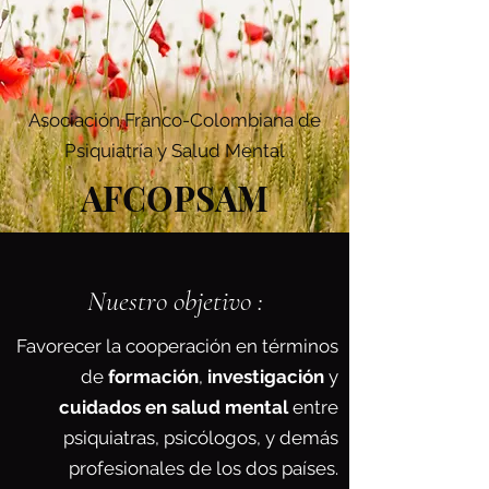
Asociación Franco-Colombiana de
Psiquiatría y Salud Mental
AFCOPSAM
Nuestro objetivo :
Favorecer la cooperación en términos
de
formación
,
investigación
y
cuidados
en salud mental
entre
psiquiatras, psicólogos, y demás
profesionales de los dos países.