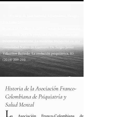
1) Prefacio de Jean Garrabé. L’Harmattan, Culagos
Ediciones 2016.
Delanoë D., Velasco A. 2018. Premio de La evolución
psiquiátrica 2017. A propósito de… Hacia una etno-
psiquiatría mexicana. La medicina tradicional en una
comunidad Nahua de Guerrero. De Sergio Javier
Villaseñor Bayardo. La evolución psiquiátrica,
83
(2018) 209-210
.
Historia de la Asociación Franco-
Colombiana de Psiquiatría y
Salud Mental
L
a Asociación Franco-Colombiana de